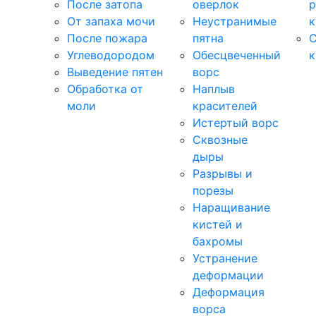
После затопа
оверлок
р
От запаха мочи
Неустранимые
к
После пожара
пятна
С
Углеводородом
Обесцвеченный
к
Выведение пятен
ворс
Обработка от
Наплыв
моли
красителей
Истертый ворс
Сквозные
дыры
Разрывы и
порезы
Наращивание
кистей и
бахромы
Устранение
деформации
Деформация
ворса