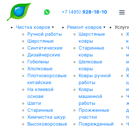
+7 (495)
928-18-10
Чистка ковров
Ремонт ковров
Услуг
Ручной работы
Шерстяные
Х
Шерстяные
ковры
к
Cинтетические
Старинные
Ч
Дизайнерские
ковры
м
Гобелены
Шелковые
м
Хлопковые
ковры
Плотноворсовые
Ковры ручной
Х
китайские
работы
ш
На клеевой
Ковры
и
основе
машинной
Ч
Шагги
работы
ж
Cтаринные
Прожженные
д
Химчистка шкур
участки
п
Высоковорсовые
Поврежденный
Ч